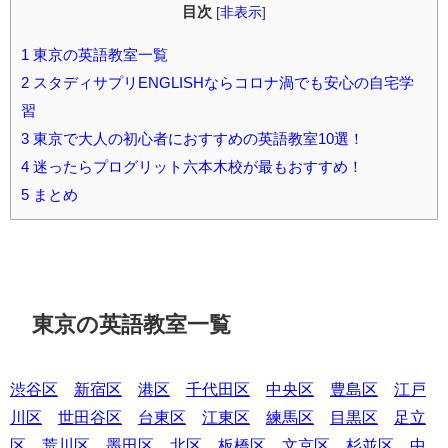
目次
[
非表示
]
1
東京の英語教室一覧
2
スタディサプリENGLISHならコロナ渦でも安心の自宅学
習
3
東京で大人の初心者におすすめの英語教室10選！
4
迷ったらプログリット六本木校が最もおすすめ！
5
まとめ
東京の英語教室一覧
渋谷区
新宿区
港区
千代田区
中央区
豊島区
江戸
川区
世田谷区
台東区
江東区
練馬区
目黒区
足立
区
荒川区
墨田区
北区
板橋区
文京区
杉並区
中